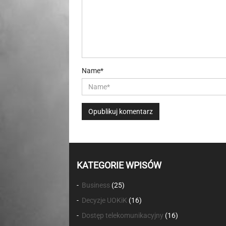
Name*
KATEGORIE WPISÓW
Business
(25)
Decyzje UOKiK
(16)
Dostęp telekomunikacyjny
(16)