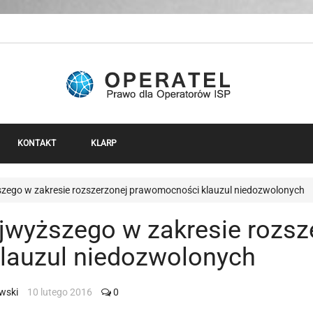
KONTAKT
KLARP
ego w zakresie rozszerzonej prawomocności klauzul niedozwolonych
wyższego w zakresie rozsz
lauzul niedozwolonych
wski
10 lutego 2016
0