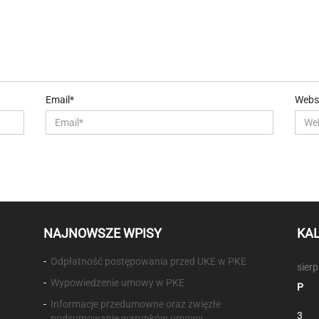
Email*
Webs
NAJNOWSZE WPISY
KA
Odpłatność postępowania przed UKE w PKE
sier
Wypowiedzenie umowy w PKE
P
Informacje przedumowne oraz zwięzłe
3
podsumowanie warunków umowy