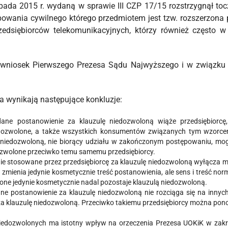
pada 2015 r. wydaną w sprawie III CZP 17/15 rozstrzygnął toc
owania cywilnego którego przedmiotem jest tzw. rozszerzona
zedsiębiorców telekomunikacyjnych, którzy również często
wniosek Pierwszego Prezesa Sądu Najwyższego i w związku 
nia wynikają następujące konkluzje:
e postanowienie za klauzulę niedozwoloną wiąże przedsiębiorcę,
ozwolone, a także wszystkich konsumentów związanych tym wzorcem
 niedozwoloną, nie biorący udziału w zakończonym postępowaniu, m
zwolone przeciwko temu samemu przedsiębiorcy.
nie stosowane przez przedsiębiorcę za klauzulę niedozwoloną wyłącz
en zmienia jedynie kosmetycznie treść postanowienia, ale sens i treść 
ne jedynie kosmetycznie nadal pozostaje klauzulą niedozwoloną.
postanowienie za klauzulę niedozwoloną nie rozciąga się na innych
 za klauzulę niedozwoloną. Przeciwko takiemu przedsiębiorcy można po
edozwolonych ma istotny wpływ na orzeczenia Prezesa UOKiK w zakres