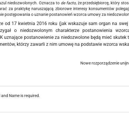
zul niedozwolonych. Oznacza to
de facto
, że przedsiębiorcę, który st
arać za praktykę naruszającą zbiorowe interesy konsumentów polega
e postępowania o uznanie postanowień wzorca umowy za niedozwolon
e od 17 kwietnia 2016 roku (jak wskazuje sam organ na swej 
zstrzygał o niedozwolonym charakterze postanowienia wzo
 uznające postanowienie za niedozwolone będą mieć skutek ty
umentów, którzy zawarli z nim umowę na podstawie wzorca wska
Nowe rozporządzenie unij
l and Name is required.