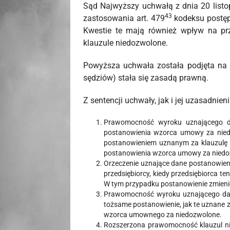
Sąd Najwyższy uchwałą z dnia 20 listo
43
zastosowania art. 479
kodeksu postęp
Kwestie te mają również wpływ na pr
klauzule niedozwolone.
Powyższa uchwała została podjęta na 
sędziów) stała się zasadą prawną.
Z sentencji uchwały, jak i jej uzasadnie
Prawomocność wyroku uznającego dan
postanowienia wzorca umowy za nied
postanowieniem uznanym za klauzulę
postanowienia wzorca umowy za niedo
Orzeczenie uznające dane postanowie
przedsiębiorcy, kiedy przedsiębiorca t
W tym przypadku postanowienie zmienio
Prawomocność wyroku uznającego dane 
tożsame postanowienie, jak te uznane
wzorca umownego za niedozwolone.
Rozszerzona prawomocność klauzul ni