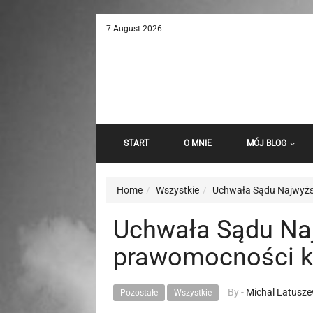
7 August 2026
START
O MNIE
MÓJ BLOG
Home
Wszystkie
Uchwała Sądu Najwyższ
Uchwała Sądu Naj
prawomocności k
By -
Michal Latusze
Pozostałe
Wszystkie