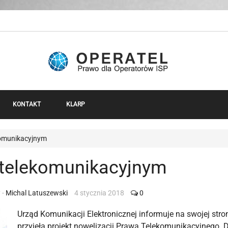
KONTAKT
KLARP
komunikacyjnym
 telekomunikacyjnym
 -
Michal Latuszewski
4 stycznia 2018
0
Urząd Komunikacji Elektronicznej informuje na swojej stron
przyjęła projekt nowelizacji Prawa Telekomunikacyjnego. 