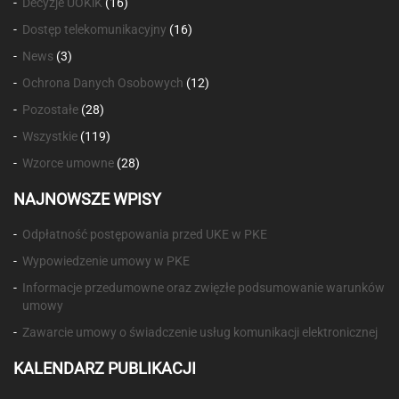
Decyzje UOKiK
(16)
Dostęp telekomunikacyjny
(16)
News
(3)
Ochrona Danych Osobowych
(12)
Pozostałe
(28)
Wszystkie
(119)
Wzorce umowne
(28)
NAJNOWSZE WPISY
Odpłatność postępowania przed UKE w PKE
Wypowiedzenie umowy w PKE
Informacje przedumowne oraz zwięzłe podsumowanie warunków
umowy
Zawarcie umowy o świadczenie usług komunikacji elektronicznej
KALENDARZ PUBLIKACJI