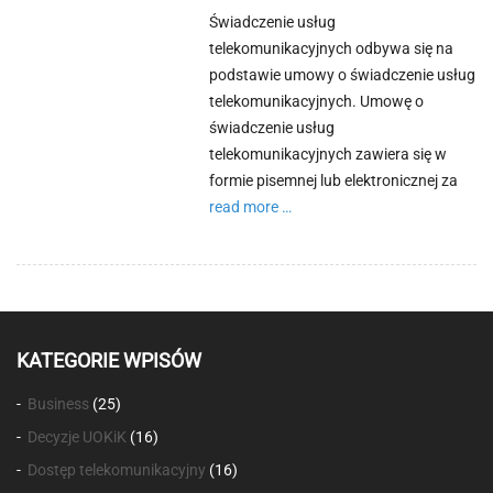
Świadczenie usług
telekomunikacyjnych odbywa się na
podstawie umowy o świadczenie usług
telekomunikacyjnych. Umowę o
świadczenie usług
telekomunikacyjnych zawiera się w
formie pisemnej lub elektronicznej za
Continue
read more …
reading
Z
czego
powinna
się
KATEGORIE WPISÓW
składać
prawidłowa
Business
(25)
umowa
Decyzje UOKiK
(16)
o
Dostęp telekomunikacyjny
(16)
świadczenie