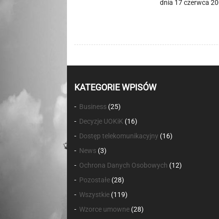
dnia 17 czerwca 20
KATEGORIE WPISÓW
Business
(25)
Decyzje UOKiK
(16)
Dostęp telekomunikacyjny
(16)
News
(3)
Ochrona Danych Osobowych
(12)
Pozostałe
(28)
Wszystkie
(119)
Wzorce umowne
(28)