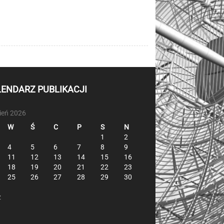
LENDARZ PUBLIKACJI
pień 2026
W
Ś
C
P
S
N
1
2
4
5
6
7
8
9
11
12
13
14
15
16
18
19
20
21
22
23
25
26
27
28
29
30
z