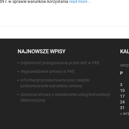
Continue
09 r. w sprawie warunków korzystania
read more …
reading
Przenoszenie
numerów
NAJNOWSZE WPISY
KA
Odpłatność postępowania przed UKE w PKE
sier
Wypowiedzenie umowy w PKE
P
Informacje przedumowne oraz zwięzłe
3
podsumowanie warunków umowy
10
Zawarcie umowy o świadczenie usług komunikacji
17
elektronicznej
24
31
« wr