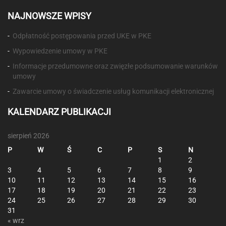
NAJNOWSZE WPISY
Odpłatność postępowania przed UKE w PKE
Wypowiedzenie umowy w PKE
Informacje przedumowne oraz zwięzłe podsumowanie warunków
umowy
Zawarcie umowy o świadczenie usług komunikacji elektronicznej
KALENDARZ PUBLIKACJI
sierpień 2026
P
W
Ś
C
P
S
N
1
2
3
4
5
6
7
8
9
10
11
12
13
14
15
16
17
18
19
20
21
22
23
24
25
26
27
28
29
30
31
« wrz