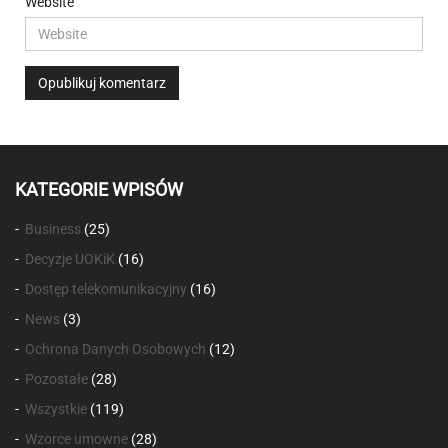
Website
KATEGORIE WPISÓW
Business
(25)
Decyzje UOKiK
(16)
Dostęp telekomunikacyjny
(16)
News
(3)
Ochrona Danych Osobowych
(12)
Pozostałe
(28)
Wszystkie
(119)
Wzorce umowne
(28)