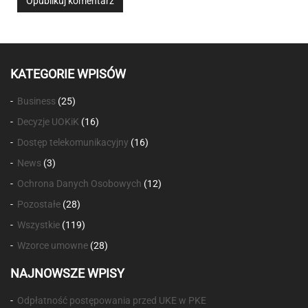
KATEGORIE WPISÓW
Business
(25)
Decyzje UOKiK
(16)
Dostęp telekomunikacyjny
(16)
News
(3)
Ochrona Danych Osobowych
(12)
Pozostałe
(28)
Wszystkie
(119)
Wzorce umowne
(28)
NAJNOWSZE WPISY
Odpłatność postępowania przed UKE w PKE