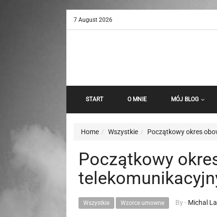
7 August 2026
START
O MNIE
MÓJ BLOG
Home
Wszystkie
Początkowy okres obo
Początkowy okre
telekomunikacyjn
By -
Michal L
Wszystkie
Wzorce umowne