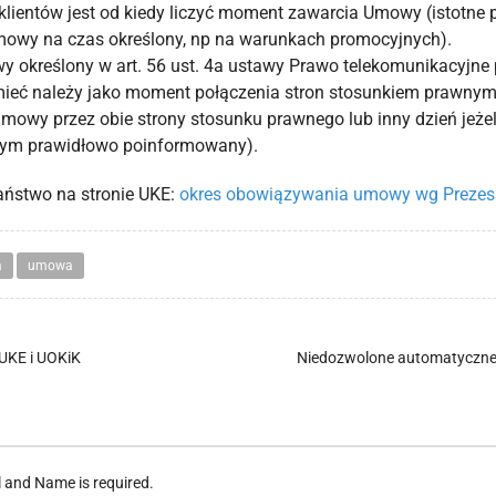
lientów jest od kiedy liczyć moment zawarcia Umowy (istotne 
umowy na czas określony, np na warunkach promocyjnych).
określony w art. 56 ust. 4a ustawy Prawo telekomunikacyjne p
eć należy jako moment połączenia stron stosunkiem prawny
mowy przez obie strony stosunku prawnego lub inny dzień jeż
 tym prawidłowo poinformowany).
Państwo na stronie UKE:
okres obowiązywania umowy wg Preze
a
umowa
UKE i UOKiK
Niedozwolone automatyczne 
l and Name is required.